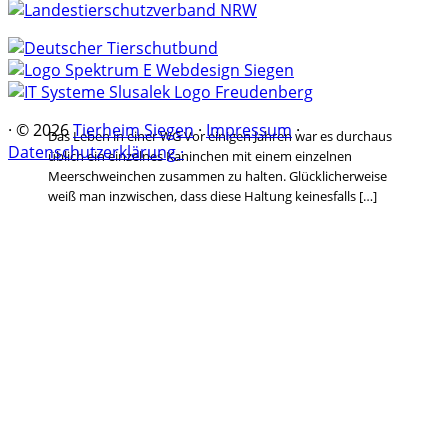
·
© 2026
Tierheim Siegen
·
Impressum
·
Das Leben in einer WG Vor einigen Jahren war es durchaus
Datenschutzerklärung ·
üblich ein einzelnes Kaninchen mit einem einzelnen
Meerschweinchen zusammen zu halten. Glücklicherweise
weiß man inzwischen, dass diese Haltung keinesfalls […]