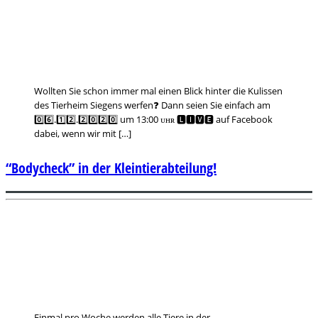
Wollten Sie schon immer mal einen Blick hinter die Kulissen
des Tierheim Siegens werfen❓ Dann seien Sie einfach am
0️⃣6️⃣.1️⃣2️⃣.2️⃣0️⃣2️⃣0️⃣ um 13:00 ᴜʜʀ 🅻🅸🆅🅴 auf Facebook
dabei, wenn wir mit […]
“Bodycheck” in der Kleintierabteilung!
Einmal pro Woche werden alle Tiere in der