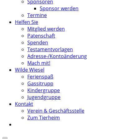
Sponsoren
Sponsor werden
Termine
Helfen Sie
Mitglied werden
Patenschaft
Spenden
Testamentvorlagen
Adresse-/Kontoänderung
Mach mit!
Wilde Wiesel
Ferienspaß
Gassitrupp
Kindergruppe
Jugendgruppe
Kontakt
Verein & Geschäftsstelle
Zum Tierheim