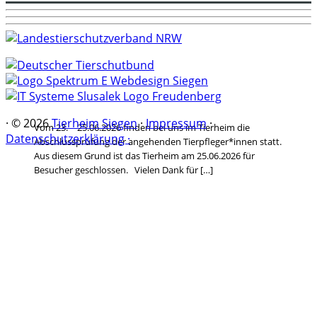
·
© 2026
Tierheim Siegen
·
Impressum
·
Vom 23. – 25.06.2026 finden bei uns im Tierheim die
Datenschutzerklärung ·
Abschlussprüfung der angehenden Tierpfleger*innen statt.
Aus diesem Grund ist das Tierheim am 25.06.2026 für
Besucher geschlossen. Vielen Dank für […]