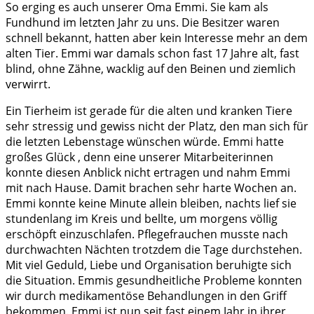
So erging es auch unserer Oma Emmi. Sie kam als
Fundhund im letzten Jahr zu uns. Die Besitzer waren
schnell bekannt, hatten aber kein Interesse mehr an dem
alten Tier. Emmi war damals schon fast 17 Jahre alt, fast
blind, ohne Zähne, wacklig auf den Beinen und ziemlich
verwirrt.
Ein Tierheim ist gerade für die alten und kranken Tiere
sehr stressig und gewiss nicht der Platz, den man sich für
die letzten Lebenstage wünschen würde. Emmi hatte
großes Glück , denn eine unserer Mitarbeiterinnen
konnte diesen Anblick nicht ertragen und nahm Emmi
mit nach Hause. Damit brachen sehr harte Wochen an.
Emmi konnte keine Minute allein bleiben, nachts lief sie
stundenlang im Kreis und bellte, um morgens völlig
erschöpft einzuschlafen. Pflegefrauchen musste nach
durchwachten Nächten trotzdem die Tage durchstehen.
Mit viel Geduld, Liebe und Organisation beruhigte sich
die Situation. Emmis gesundheitliche Probleme konnten
wir durch medikamentöse Behandlungen in den Griff
bekommen. Emmi ist nun seit fast einem Jahr in ihrer