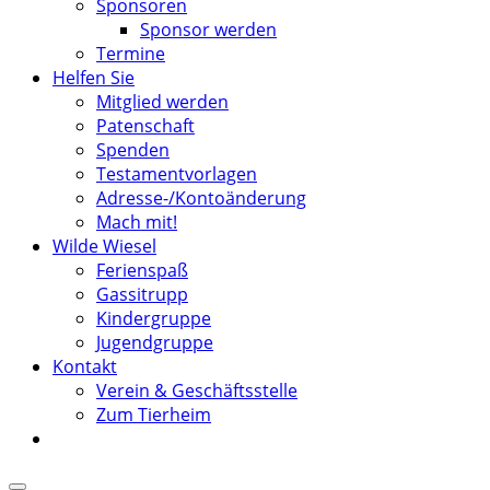
Sponsoren
Sponsor werden
Termine
Helfen Sie
Mitglied werden
Patenschaft
Spenden
Testamentvorlagen
Adresse-/Kontoänderung
Mach mit!
Wilde Wiesel
Ferienspaß
Gassitrupp
Kindergruppe
Jugendgruppe
Kontakt
Verein & Geschäftsstelle
Zum Tierheim