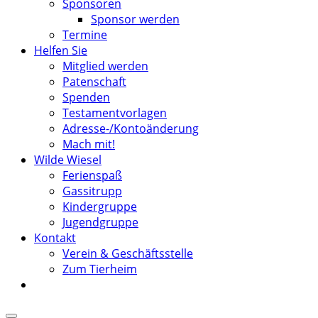
Sponsoren
Sponsor werden
Termine
Helfen Sie
Mitglied werden
Patenschaft
Spenden
Testamentvorlagen
Adresse-/Kontoänderung
Mach mit!
Wilde Wiesel
Ferienspaß
Gassitrupp
Kindergruppe
Jugendgruppe
Kontakt
Verein & Geschäftsstelle
Zum Tierheim