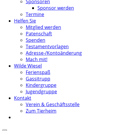
Sponsoren
Sponsor werden
Termine
Helfen Sie
Mitglied werden
Patenschaft
Spenden
Testamentvorlagen
Adresse-/Kontoänderung
Mach mit!
Wilde Wiesel
Ferienspaß
Gassitrupp
Kindergruppe
Jugendgruppe
Kontakt
Verein & Geschäftsstelle
Zum Tierheim