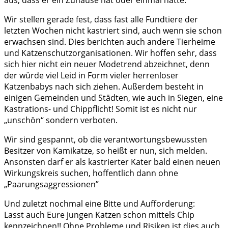
aus, dass er ein Zuhause hat oder einmal hatte.
Wir stellen gerade fest, dass fast alle Fundtiere der
letzten Wochen nicht kastriert sind, auch wenn sie schon
erwachsen sind. Dies berichten auch andere Tierheime
und Katzenschutzorganisationen. Wir hoffen sehr, dass
sich hier nicht ein neuer Modetrend abzeichnet, denn
der würde viel Leid in Form vieler herrenloser
Katzenbabys nach sich ziehen. Außerdem besteht in
einigen Gemeinden und Städten, wie auch in Siegen, eine
Kastrations- und Chippflicht! Somit ist es nicht nur
„unschön“ sondern verboten.
Wir sind gespannt, ob die verantwortungsbewussten
Besitzer von Kamikatze, so heißt er nun, sich melden.
Ansonsten darf er als kastrierter Kater bald einen neuen
Wirkungskreis suchen, hoffentlich dann ohne
„Paarungsaggressionen”
Und zuletzt nochmal eine Bitte und Aufforderung:
Lasst auch Eure jungen Katzen schon mittels Chip
kennzeichnen!! Ohne Probleme und Risiken ist dies auch