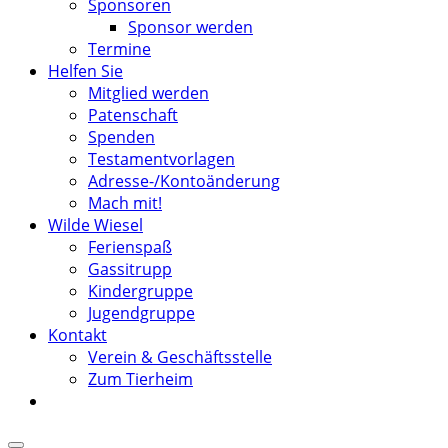
Sponsoren
Sponsor werden
Termine
Helfen Sie
Mitglied werden
Patenschaft
Spenden
Testamentvorlagen
Adresse-/Kontoänderung
Mach mit!
Wilde Wiesel
Ferienspaß
Gassitrupp
Kindergruppe
Jugendgruppe
Kontakt
Verein & Geschäftsstelle
Zum Tierheim