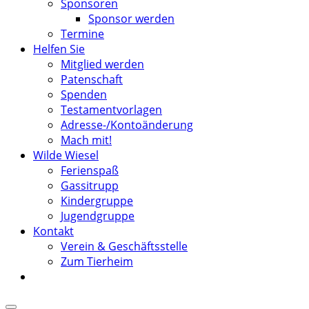
Sponsoren
Sponsor werden
Termine
Helfen Sie
Mitglied werden
Patenschaft
Spenden
Testamentvorlagen
Adresse-/Kontoänderung
Mach mit!
Wilde Wiesel
Ferienspaß
Gassitrupp
Kindergruppe
Jugendgruppe
Kontakt
Verein & Geschäftsstelle
Zum Tierheim