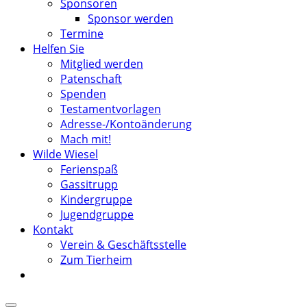
Sponsoren
Sponsor werden
Termine
Helfen Sie
Mitglied werden
Patenschaft
Spenden
Testamentvorlagen
Adresse-/Kontoänderung
Mach mit!
Wilde Wiesel
Ferienspaß
Gassitrupp
Kindergruppe
Jugendgruppe
Kontakt
Verein & Geschäftsstelle
Zum Tierheim