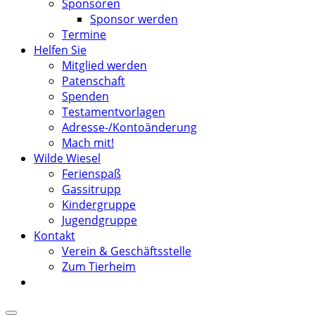
Sponsoren
Sponsor werden
Termine
Helfen Sie
Mitglied werden
Patenschaft
Spenden
Testamentvorlagen
Adresse-/Kontoänderung
Mach mit!
Wilde Wiesel
Ferienspaß
Gassitrupp
Kindergruppe
Jugendgruppe
Kontakt
Verein & Geschäftsstelle
Zum Tierheim