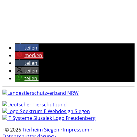
teilen
merken
teilen
teilen
teilen
·
© 2026
Tierheim Siegen
·
Impressum
·
Datenschutzerklärung ·