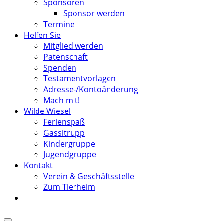
Sponsoren
Sponsor werden
Termine
Helfen Sie
Mitglied werden
Patenschaft
Spenden
Testamentvorlagen
Adresse-/Kontoänderung
Mach mit!
Wilde Wiesel
Ferienspaß
Gassitrupp
Kindergruppe
Jugendgruppe
Kontakt
Verein & Geschäftsstelle
Zum Tierheim