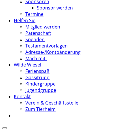
Sponsoren
Sponsor werden
Termine
Helfen Sie
Mitglied werden
Patenschaft
Spenden
Testamentvorlagen
Adresse-/Kontoänderung
Mach mit!
Wilde Wiesel
Ferienspaß
Gassitrupp
Kindergruppe
Jugendgruppe
Kontakt
Verein & Geschäftsstelle
Zum Tierheim