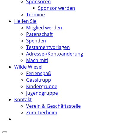
Sponsoren
Sponsor werden
Termine
Helfen Sie
Mitglied werden
Patenschaft
Spenden
Testamentvorlagen
Adresse-/Kontoänderung
Mach mit!
Wilde Wiesel
Ferienspaß
Gassitrupp
Kindergruppe
Jugendgruppe
Kontakt
Verein & Geschäftsstelle
Zum Tierheim