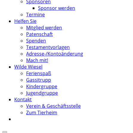
Sponsoren
Sponsor werden
Termine
Helfen Sie
Mitglied werden
Patenschaft
Spenden
Testamentvorlagen
Adresse-/Kontoänderung
Mach mit!
Wilde Wiesel
Ferienspaß
Gassitrupp
Kindergruppe
Jugendgruppe
Kontakt
Verein & Geschäftsstelle
Zum Tierheim