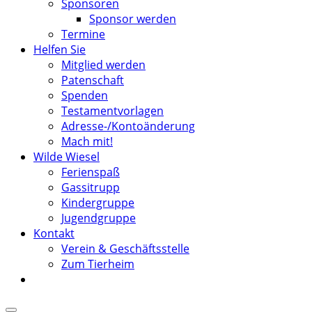
Sponsoren
Sponsor werden
Termine
Helfen Sie
Mitglied werden
Patenschaft
Spenden
Testamentvorlagen
Adresse-/Kontoänderung
Mach mit!
Wilde Wiesel
Ferienspaß
Gassitrupp
Kindergruppe
Jugendgruppe
Kontakt
Verein & Geschäftsstelle
Zum Tierheim