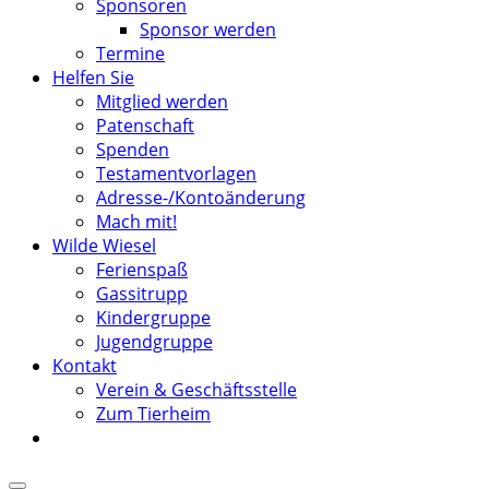
Sponsoren
Sponsor werden
Termine
Helfen Sie
Mitglied werden
Patenschaft
Spenden
Testamentvorlagen
Adresse-/Kontoänderung
Mach mit!
Wilde Wiesel
Ferienspaß
Gassitrupp
Kindergruppe
Jugendgruppe
Kontakt
Verein & Geschäftsstelle
Zum Tierheim