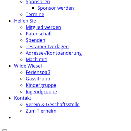
Sponsoren
Sponsor werden
Termine
Helfen Sie
Mitglied werden
Patenschaft
Spenden
Testamentvorlagen
Adresse-/Kontoänderung
Mach mit!
Wilde Wiesel
Ferienspaß
Gassitrupp
Kindergruppe
Jugendgruppe
Kontakt
Verein & Geschäftsstelle
Zum Tierheim