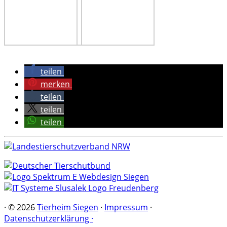
teilen
merken
teilen
teilen
teilen
·
© 2026
Tierheim Siegen
·
Impressum
·
Datenschutzerklärung ·