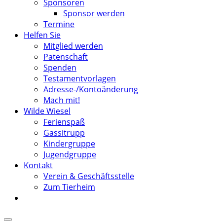
Sponsoren
Sponsor werden
Termine
Helfen Sie
Mitglied werden
Patenschaft
Spenden
Testamentvorlagen
Adresse-/Kontoänderung
Mach mit!
Wilde Wiesel
Ferienspaß
Gassitrupp
Kindergruppe
Jugendgruppe
Kontakt
Verein & Geschäftsstelle
Zum Tierheim