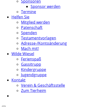
Sponsoren
Sponsor werden
Termine
Helfen Sie
Mitglied werden
Patenschaft
Spenden
Testamentvorlagen
Adresse-/Kontoänderung
Mach mit!
Wilde Wiesel
Ferienspaß
Gassitrupp
Kindergruppe
Jugendgruppe
Kontakt
Verein & Geschäftsstelle
Zum Tierheim