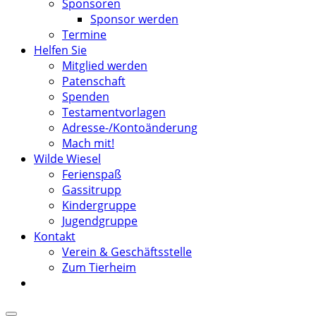
Sponsoren
Sponsor werden
Termine
Helfen Sie
Mitglied werden
Patenschaft
Spenden
Testamentvorlagen
Adresse-/Kontoänderung
Mach mit!
Wilde Wiesel
Ferienspaß
Gassitrupp
Kindergruppe
Jugendgruppe
Kontakt
Verein & Geschäftsstelle
Zum Tierheim