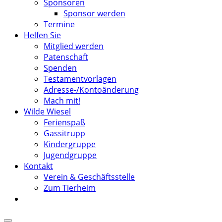
Sponsoren
Sponsor werden
Termine
Helfen Sie
Mitglied werden
Patenschaft
Spenden
Testamentvorlagen
Adresse-/Kontoänderung
Mach mit!
Wilde Wiesel
Ferienspaß
Gassitrupp
Kindergruppe
Jugendgruppe
Kontakt
Verein & Geschäftsstelle
Zum Tierheim