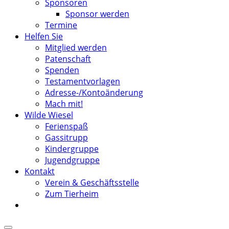
Sponsoren
Sponsor werden
Termine
Helfen Sie
Mitglied werden
Patenschaft
Spenden
Testamentvorlagen
Adresse-/Kontoänderung
Mach mit!
Wilde Wiesel
Ferienspaß
Gassitrupp
Kindergruppe
Jugendgruppe
Kontakt
Verein & Geschäftsstelle
Zum Tierheim