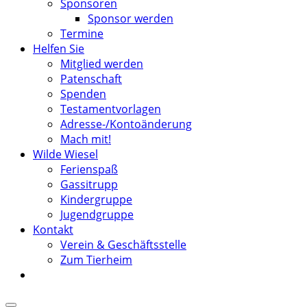
Sponsoren
Sponsor werden
Termine
Helfen Sie
Mitglied werden
Patenschaft
Spenden
Testamentvorlagen
Adresse-/Kontoänderung
Mach mit!
Wilde Wiesel
Ferienspaß
Gassitrupp
Kindergruppe
Jugendgruppe
Kontakt
Verein & Geschäftsstelle
Zum Tierheim