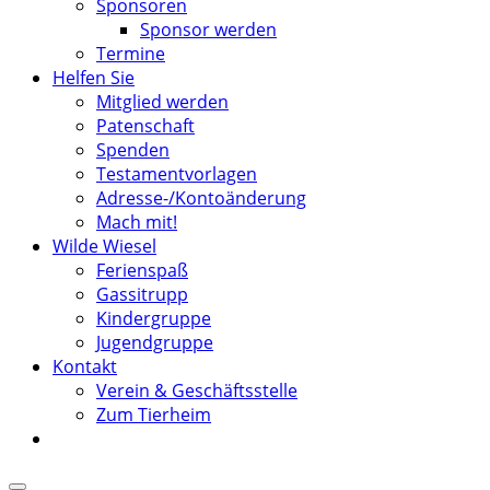
Sponsoren
Sponsor werden
Termine
Helfen Sie
Mitglied werden
Patenschaft
Spenden
Testamentvorlagen
Adresse-/Kontoänderung
Mach mit!
Wilde Wiesel
Ferienspaß
Gassitrupp
Kindergruppe
Jugendgruppe
Kontakt
Verein & Geschäftsstelle
Zum Tierheim