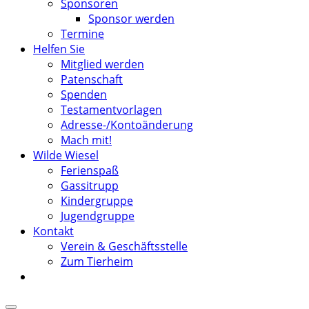
Sponsoren
Sponsor werden
Termine
Helfen Sie
Mitglied werden
Patenschaft
Spenden
Testamentvorlagen
Adresse-/Kontoänderung
Mach mit!
Wilde Wiesel
Ferienspaß
Gassitrupp
Kindergruppe
Jugendgruppe
Kontakt
Verein & Geschäftsstelle
Zum Tierheim