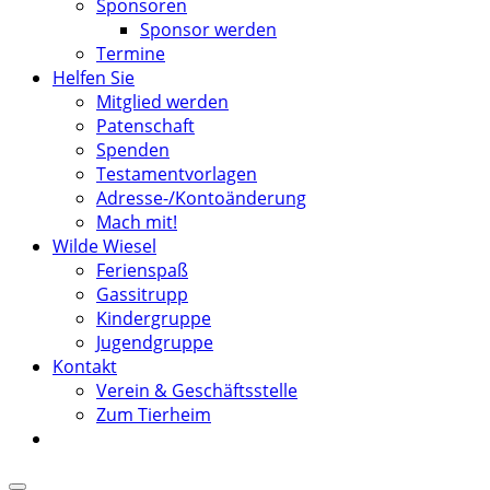
Sponsoren
Sponsor werden
Termine
Helfen Sie
Mitglied werden
Patenschaft
Spenden
Testamentvorlagen
Adresse-/Kontoänderung
Mach mit!
Wilde Wiesel
Ferienspaß
Gassitrupp
Kindergruppe
Jugendgruppe
Kontakt
Verein & Geschäftsstelle
Zum Tierheim