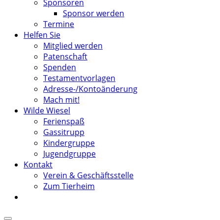
Sponsoren
Sponsor werden
Termine
Helfen Sie
Mitglied werden
Patenschaft
Spenden
Testamentvorlagen
Adresse-/Kontoänderung
Mach mit!
Wilde Wiesel
Ferienspaß
Gassitrupp
Kindergruppe
Jugendgruppe
Kontakt
Verein & Geschäftsstelle
Zum Tierheim