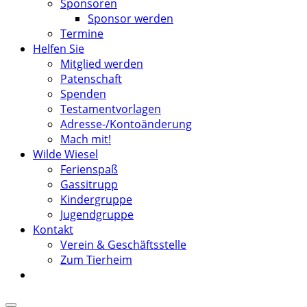
Sponsoren
Sponsor werden
Termine
Helfen Sie
Mitglied werden
Patenschaft
Spenden
Testamentvorlagen
Adresse-/Kontoänderung
Mach mit!
Wilde Wiesel
Ferienspaß
Gassitrupp
Kindergruppe
Jugendgruppe
Kontakt
Verein & Geschäftsstelle
Zum Tierheim