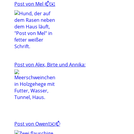
Post von Mel 📫✉️
Post von Alex, Birte und Annika:
Post von Owen!✉️📫