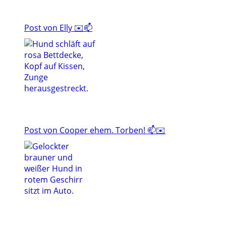
Post von Elly ✉️📫
Post von Cooper ehem. Torben! 📫✉️