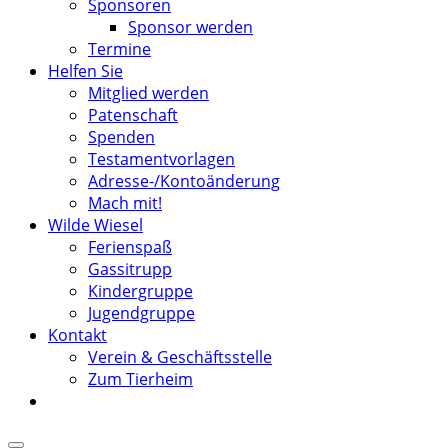
Sponsoren
Sponsor werden
Termine
Helfen Sie
Mitglied werden
Patenschaft
Spenden
Testamentvorlagen
Adresse-/Kontoänderung
Mach mit!
Wilde Wiesel
Ferienspaß
Gassitrupp
Kindergruppe
Jugendgruppe
Kontakt
Verein & Geschäftsstelle
Zum Tierheim