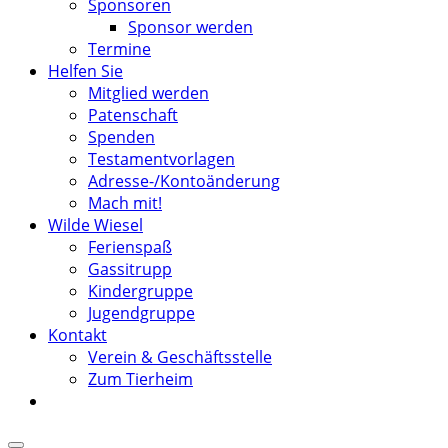
Sponsoren
Sponsor werden
Termine
Helfen Sie
Mitglied werden
Patenschaft
Spenden
Testamentvorlagen
Adresse-/Kontoänderung
Mach mit!
Wilde Wiesel
Ferienspaß
Gassitrupp
Kindergruppe
Jugendgruppe
Kontakt
Verein & Geschäftsstelle
Zum Tierheim