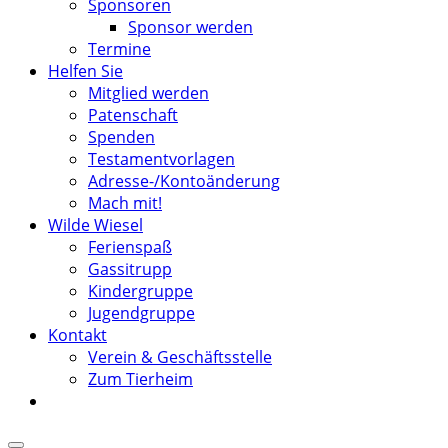
Sponsoren
Sponsor werden
Termine
Helfen Sie
Mitglied werden
Patenschaft
Spenden
Testamentvorlagen
Adresse-/Kontoänderung
Mach mit!
Wilde Wiesel
Ferienspaß
Gassitrupp
Kindergruppe
Jugendgruppe
Kontakt
Verein & Geschäftsstelle
Zum Tierheim