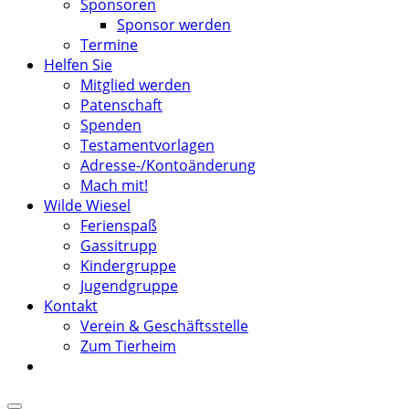
Sponsoren
Sponsor werden
Termine
Helfen Sie
Mitglied werden
Patenschaft
Spenden
Testamentvorlagen
Adresse-/Kontoänderung
Mach mit!
Wilde Wiesel
Ferienspaß
Gassitrupp
Kindergruppe
Jugendgruppe
Kontakt
Verein & Geschäftsstelle
Zum Tierheim