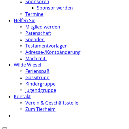
Sponsoren
Sponsor werden
Termine
Helfen Sie
Mitglied werden
Patenschaft
Spenden
Testamentvorlagen
Adresse-/Kontoänderung
Mach mit!
Wilde Wiesel
Ferienspaß
Gassitrupp
Kindergruppe
Jugendgruppe
Kontakt
Verein & Geschäftsstelle
Zum Tierheim