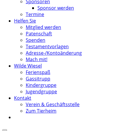
Sponsoren
Sponsor werden
Termine
Helfen Sie
Mitglied werden
Patenschaft
Spenden
Testamentvorlagen
Adresse-/Kontoänderung
Mach mit!
Wilde Wiesel
Ferienspaß
Gassitrupp
Kindergruppe
Jugendgruppe
Kontakt
Verein & Geschäftsstelle
Zum Tierheim