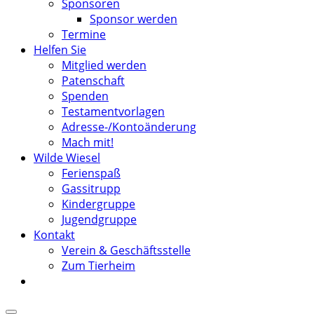
Sponsoren
Sponsor werden
Termine
Helfen Sie
Mitglied werden
Patenschaft
Spenden
Testamentvorlagen
Adresse-/Kontoänderung
Mach mit!
Wilde Wiesel
Ferienspaß
Gassitrupp
Kindergruppe
Jugendgruppe
Kontakt
Verein & Geschäftsstelle
Zum Tierheim