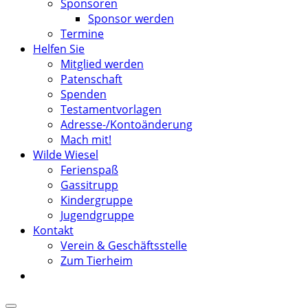
Sponsoren
Sponsor werden
Termine
Helfen Sie
Mitglied werden
Patenschaft
Spenden
Testamentvorlagen
Adresse-/Kontoänderung
Mach mit!
Wilde Wiesel
Ferienspaß
Gassitrupp
Kindergruppe
Jugendgruppe
Kontakt
Verein & Geschäftsstelle
Zum Tierheim