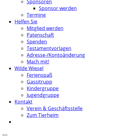
Sponsoren
Sponsor werden
Termine
Helfen Sie
Mitglied werden
Patenschaft
Spenden
Testamentvorlagen
Adresse-/Kontoänderung
Mach mit!
Wilde Wiesel
Ferienspaß
Gassitrupp
Kindergruppe
Jugendgruppe
Kontakt
Verein & Geschäftsstelle
Zum Tierheim