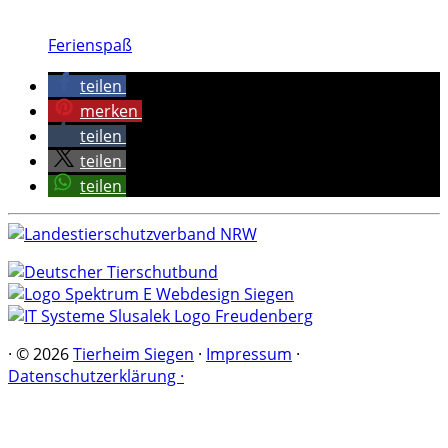
Ferienspaß
teilen
merken
teilen
teilen
teilen
·
© 2026
Tierheim Siegen
·
Impressum
·
Datenschutzerklärung ·