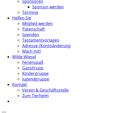
Sponsoren
Sponsor werden
Termine
Helfen Sie
Mitglied werden
Patenschaft
Spenden
Testamentvorlagen
Adresse-/Kontoänderung
Mach mit!
Wilde Wiesel
Ferienspaß
Gassitrupp
Kindergruppe
Jugendgruppe
Kontakt
Verein & Geschäftsstelle
Zum Tierheim