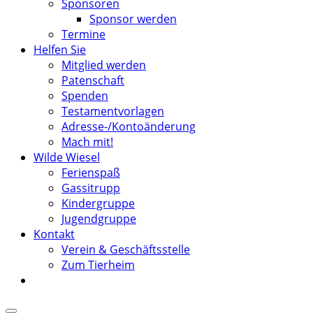
Sponsoren
Sponsor werden
Termine
Helfen Sie
Mitglied werden
Patenschaft
Spenden
Testamentvorlagen
Adresse-/Kontoänderung
Mach mit!
Wilde Wiesel
Ferienspaß
Gassitrupp
Kindergruppe
Jugendgruppe
Kontakt
Verein & Geschäftsstelle
Zum Tierheim