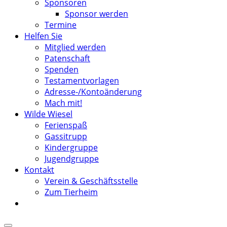
Sponsoren
Sponsor werden
Termine
Helfen Sie
Mitglied werden
Patenschaft
Spenden
Testamentvorlagen
Adresse-/Kontoänderung
Mach mit!
Wilde Wiesel
Ferienspaß
Gassitrupp
Kindergruppe
Jugendgruppe
Kontakt
Verein & Geschäftsstelle
Zum Tierheim