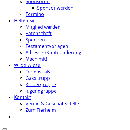
Sponsoren
Sponsor werden
Termine
Helfen Sie
Mitglied werden
Patenschaft
Spenden
Testamentvorlagen
Adresse-/Kontoänderung
Mach mit!
Wilde Wiesel
Ferienspaß
Gassitrupp
Kindergruppe
Jugendgruppe
Kontakt
Verein & Geschäftsstelle
Zum Tierheim