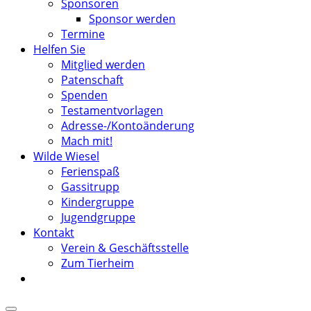
Sponsoren
Sponsor werden
Termine
Helfen Sie
Mitglied werden
Patenschaft
Spenden
Testamentvorlagen
Adresse-/Kontoänderung
Mach mit!
Wilde Wiesel
Ferienspaß
Gassitrupp
Kindergruppe
Jugendgruppe
Kontakt
Verein & Geschäftsstelle
Zum Tierheim