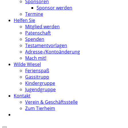
Sponsoren
Sponsor werden
Termine
Helfen Sie
Mitglied werden
Patenschaft
Spenden
Testamentvorlagen
Adresse-/Kontoänderung
Mach mit!
Wilde Wiesel
Ferienspaß
Gassitrupp
Kindergruppe
Jugendgruppe
Kontakt
Verein & Geschäftsstelle
Zum Tierheim