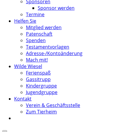
Sponsoren
Sponsor werden
Termine
Helfen Sie
Mitglied werden
Patenschaft
Spenden
Testamentvorlagen
Adresse-/Kontoänderung
Mach mit!
Wilde Wiesel
Ferienspaß
Gassitrupp
Kindergruppe
Jugendgruppe
Kontakt
Verein & Geschäftsstelle
Zum Tierheim