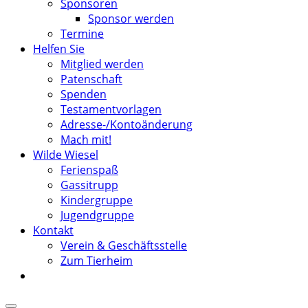
Sponsoren
Sponsor werden
Termine
Helfen Sie
Mitglied werden
Patenschaft
Spenden
Testamentvorlagen
Adresse-/Kontoänderung
Mach mit!
Wilde Wiesel
Ferienspaß
Gassitrupp
Kindergruppe
Jugendgruppe
Kontakt
Verein & Geschäftsstelle
Zum Tierheim