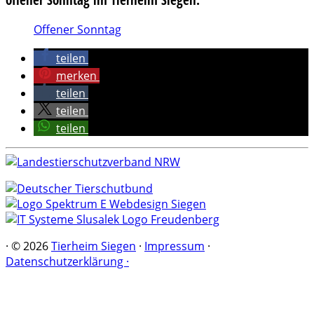
Offener Sonntag
teilen
merken
teilen
teilen
teilen
·
© 2026
Tierheim Siegen
·
Impressum
·
Datenschutzerklärung ·