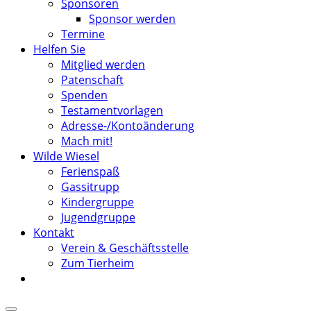
Sponsoren
Sponsor werden
Termine
Helfen Sie
Mitglied werden
Patenschaft
Spenden
Testamentvorlagen
Adresse-/Kontoänderung
Mach mit!
Wilde Wiesel
Ferienspaß
Gassitrupp
Kindergruppe
Jugendgruppe
Kontakt
Verein & Geschäftsstelle
Zum Tierheim