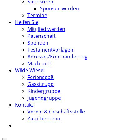
Sponsoren
Sponsor werden
Termine
Helfen Sie
Mitglied werden
Patenschaft
Spenden
Testamentvorlagen
Adresse-/Kontoänderung
Mach mit!
Wilde Wiesel
Ferienspaß
Gassitrupp
Kindergruppe
Jugendgruppe
Kontakt
Verein & Geschäftsstelle
Zum Tierheim