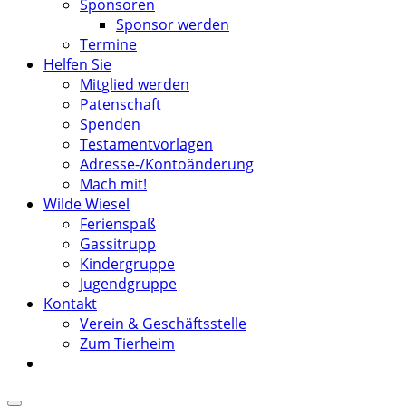
Sponsoren
Sponsor werden
Termine
Helfen Sie
Mitglied werden
Patenschaft
Spenden
Testamentvorlagen
Adresse-/Kontoänderung
Mach mit!
Wilde Wiesel
Ferienspaß
Gassitrupp
Kindergruppe
Jugendgruppe
Kontakt
Verein & Geschäftsstelle
Zum Tierheim