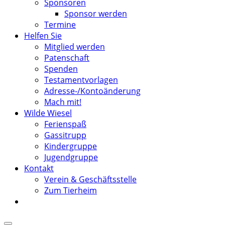
Sponsoren
Sponsor werden
Termine
Helfen Sie
Mitglied werden
Patenschaft
Spenden
Testamentvorlagen
Adresse-/Kontoänderung
Mach mit!
Wilde Wiesel
Ferienspaß
Gassitrupp
Kindergruppe
Jugendgruppe
Kontakt
Verein & Geschäftsstelle
Zum Tierheim