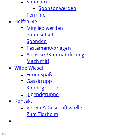
Sponsoren
Sponsor werden
Termine
Helfen Sie
Mitglied werden
Patenschaft
Spenden
Testamentvorlagen
Adresse-/Kontoänderung
Mach mit!
Wilde Wiesel
Ferienspaß
Gassitrupp
Kindergruppe
Jugendgruppe
Kontakt
Verein & Geschäftsstelle
Zum Tierheim