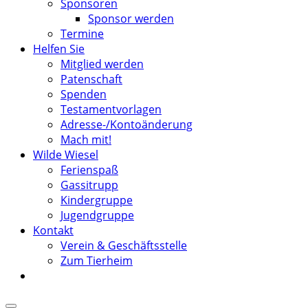
Sponsoren
Sponsor werden
Termine
Helfen Sie
Mitglied werden
Patenschaft
Spenden
Testamentvorlagen
Adresse-/Kontoänderung
Mach mit!
Wilde Wiesel
Ferienspaß
Gassitrupp
Kindergruppe
Jugendgruppe
Kontakt
Verein & Geschäftsstelle
Zum Tierheim